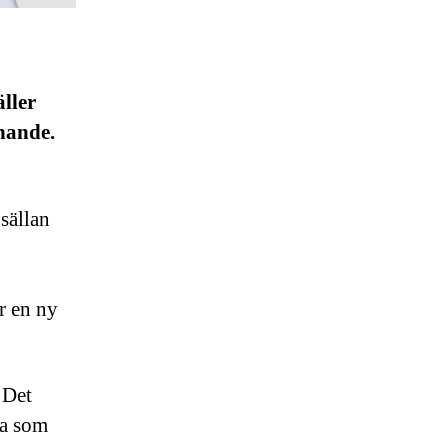
äller
nnande.
 sällan
r en ny
 Det
ta som