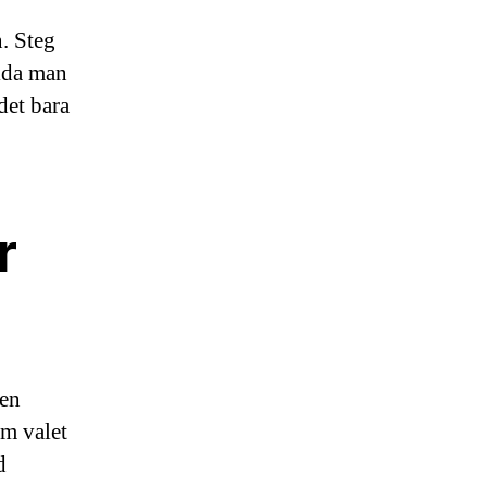
. Steg
sida man
det bara
r
 en
om valet
d