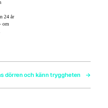
h
n 24 år
 – om
m
ås dörren och känn tryggheten
→