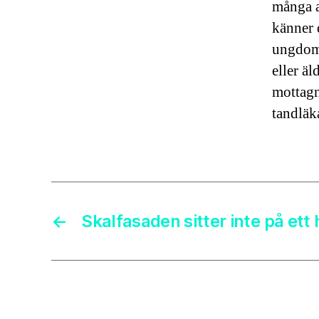
många a
känner 
ungdoma
eller äl
mottagn
tandläk
←
Skalfasaden sitter inte på ett