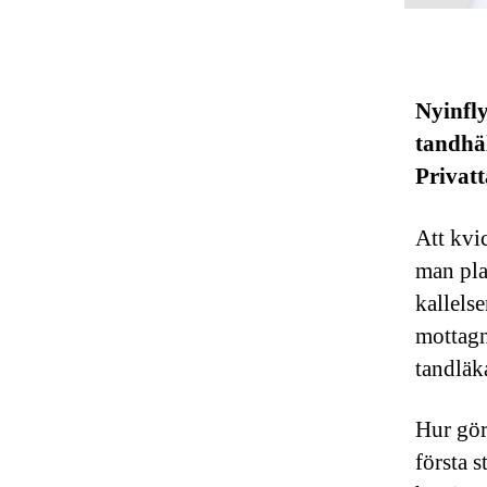
Nyinfly
tandhäl
Privatt
Att kvic
man pla
kallels
mottagn
tandläk
Hur gör
första s