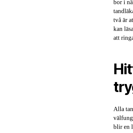
bor i nä
tandläk
två är a
kan läs
att ring
Hit
tr
Alla tan
välfung
blir en 