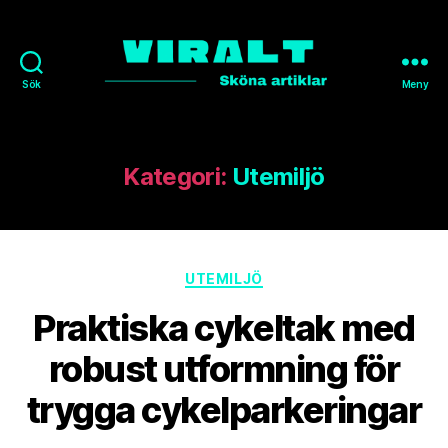
Sök
Meny
VIRALT.NU
Kategori:
Utemiljö
Kategorier
UTEMILJÖ
Praktiska cykeltak med
robust utformning för
trygga cykelparkeringar